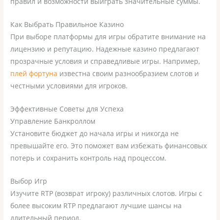
правил и возможности выиграть значительные суммы.
Как Выбрать Правильное Казино
При выборе платформы для игры обратите внимание на
лицензию и репутацию. Надежные казино предлагают
прозрачные условия и справедливые игры. Например,
плей фортуна
известна своим разнообразием слотов и
честными условиями для игроков.
Эффективные Советы для Успеха
Управление Банкроллом
Установите бюджет до начала игры и никогда не
превышайте его. Это поможет вам избежать финансовых
потерь и сохранить контроль над процессом.
Выбор Игр
Изучите RTP (возврат игроку) различных слотов. Игры с
более высоким RTP предлагают лучшие шансы на
длительный период.