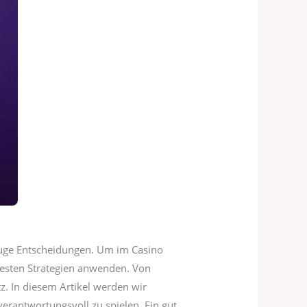
kluge Entscheidungen. Um im Casino
 besten Strategien anwenden. Von
tz. In diesem Artikel werden wir
erantwortungsvoll zu spielen. Ein gut