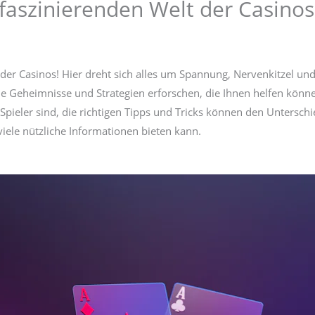
aszinierenden Welt der Casinos
der Casinos! Hier dreht sich alles um Spannung, Nervenkitzel un
ie Geheimnisse und Strategien erforschen, die Ihnen helfen können
 Spieler sind, die richtigen Tipps und Tricks können den Unters
 viele nützliche Informationen bieten kann.