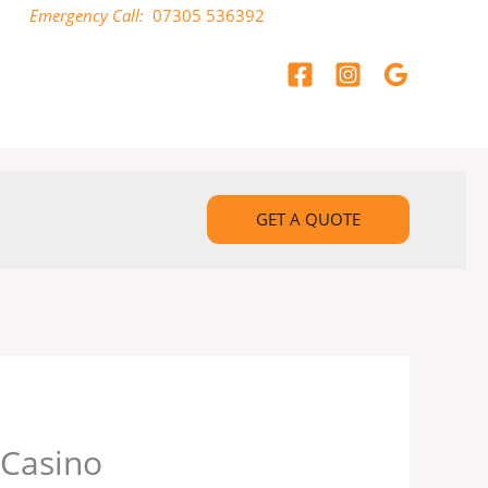
Emergency Call:
07305 536392
GET A QUOTE
 Casino