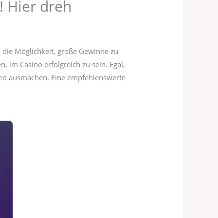
! Hier dreh
d die Möglichkeit, große Gewinne zu
, im Casino erfolgreich zu sein. Egal,
chied ausmachen. Eine empfehlenswerte