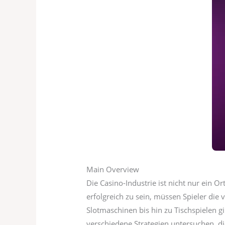
Main Overview
Die Casino-Industrie ist nicht nur ein 
erfolgreich zu sein, müssen Spieler die
Slotmaschinen bis hin zu Tischspielen gi
verschiedene Strategien untersuchen, d