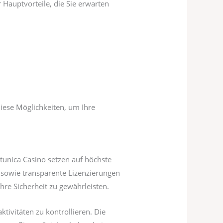
r Hauptvorteile, die Sie erwarten
diese Möglichkeiten, um Ihre
tunica Casino setzen auf höchste
 sowie transparente Lizenzierungen
hre Sicherheit zu gewährleisten.
ktivitäten zu kontrollieren. Die