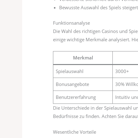
Bewusste Auswahl des Spiels steiger
Funktionsanalyse
Die Wahl des richtigen Casinos und Spiel
einige wichtige Merkmale analysiert. Hie
Merkmal
Spielauswahl
3000+
Bonusangebote
30% Will
Benutzererfahrung
Intuitiv u
Die Unterschiede in der Spielauswahl u
Bedürfnisse zu finden. Achten Sie darau
Wesentliche Vorteile