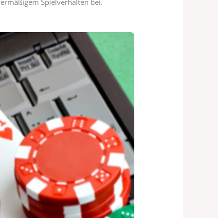
übermäßigem Spielverhalten bei.