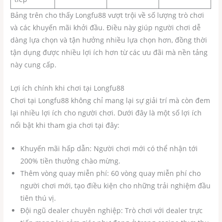
Bảng trên cho thấy Longfu88 vượt trội về số lượng trò chơi
và các khuyến mãi khởi đầu. Điều này giúp người chơi dễ
dàng lựa chọn và tận hưởng nhiều lựa chọn hơn, đồng thời
tận dụng được nhiều lợi ích hơn từ các ưu đãi mà nền tảng
này cung cấp.
Lợi ích chính khi chơi tại Longfu88
Chơi tại Longfu88 không chỉ mang lại sự giải trí mà còn đem
lại nhiều lợi ích cho người chơi. Dưới đây là một số lợi ích
nổi bật khi tham gia chơi tại đây:
Khuyến mãi hấp dẫn: Người chơi mới có thể nhận tới
200% tiền thưởng chào mừng.
Thêm vòng quay miễn phí: 60 vòng quay miễn phí cho
người chơi mới, tạo điều kiện cho những trải nghiệm đầu
tiên thú vị.
Đội ngũ dealer chuyên nghiệp: Trò chơi với dealer trực