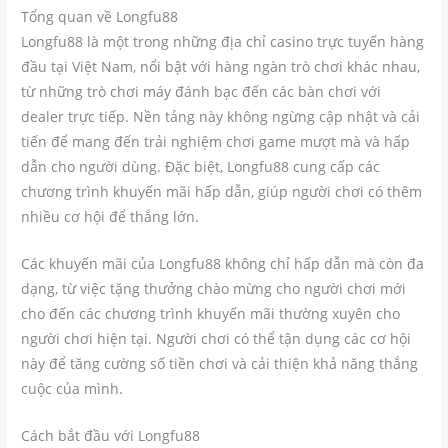
Tổng quan về Longfu88
Longfu88 là một trong những địa chỉ casino trực tuyến hàng
đầu tại Việt Nam, nổi bật với hàng ngàn trò chơi khác nhau,
từ những trò chơi máy đánh bạc đến các bàn chơi với
dealer trực tiếp. Nền tảng này không ngừng cập nhật và cải
tiến để mang đến trải nghiệm chơi game mượt mà và hấp
dẫn cho người dùng. Đặc biệt, Longfu88 cung cấp các
chương trình khuyến mãi hấp dẫn, giúp người chơi có thêm
nhiều cơ hội để thắng lớn.
Các khuyến mãi của Longfu88 không chỉ hấp dẫn mà còn đa
dạng, từ việc tặng thưởng chào mừng cho người chơi mới
cho đến các chương trình khuyến mãi thường xuyên cho
người chơi hiện tại. Người chơi có thể tận dụng các cơ hội
này để tăng cường số tiền chơi và cải thiện khả năng thắng
cuộc của mình.
Cách bắt đầu với Longfu88