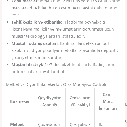
Canlı mərclər:
İdman hadisələri baş verdikcə canlı olaraq
mərclər edilə bilər, bu da oyun təcrübəsini daha maraqlı
edir.
Təhlükəsizlik və etibarlılıq:
Platforma beynəlxalq
lisenziyaya malikdir və məlumatların qorunması üçün
müasir texnologiyalardan istifadə edir.
Müxtəlif ödəniş üsulları:
Bank kartları, elektron pul
kisələri və digər populyar metodlarla asanlıqla depozit və
çıxarış etmək mümkündür.
Müştəri dəstəyi:
24/7 dəstək xidməti ilə istifadəçilərin
bütün sualları cavablandırılır.
Melbet vs Digər Bukmekerlər: Qısa Müqayisə Cədvəli
Canlı
Qeydiyyatın
Əmsalların
Bukmeker
Mərc
Asanlığı
Yüksəkliyi
İmkanları
Melbet
Çox asandır
Çox yüksək
Bəli