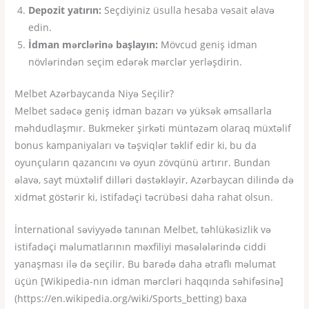
Depozit yatırın:
Seçdiyiniz üsulla hesaba vəsait əlavə
edin.
İdman mərclərinə başlayın:
Mövcud geniş idman
növlərindən seçim edərək mərclər yerləşdirin.
Melbet Azərbaycanda Niyə Seçilir?
Melbet sadəcə geniş idman bazarı və yüksək əmsallarla
məhdudlaşmır. Bukmeker şirkəti müntəzəm olaraq müxtəlif
bonus kampaniyaları və təşviqlər təklif edir ki, bu da
oyunçuların qazancını və oyun zövqünü artırır. Bundan
əlavə, sayt müxtəlif dilləri dəstəkləyir, Azərbaycan dilində də
xidmət göstərir ki, istifadəçi təcrübəsi daha rahat olsun.
İnternational səviyyədə tanınan Melbet, təhlükəsizlik və
istifadəçi məlumatlarının məxfiliyi məsələlərində ciddi
yanaşması ilə də seçilir. Bu barədə daha ətraflı məlumat
üçün [Wikipedia-nın idman mərcləri haqqında səhifəsinə]
(https://en.wikipedia.org/wiki/Sports_betting) baxa