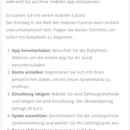
während Sie auf Ihrer mobilen App entspannen.
So starten Sie mit einem mobilen Casino
Der Einstieg in die Welt der mobilen Casinos kann einfach
und unkompliziert sein. Folgen Sie diesen Schritten, um
sofort mit RubyReels zu beginnen:
App herunterladen:
Besuchen Sie die RubyReels-
Website, um die mobile App für Ihr Gerät
herunterzuladen.
Konto erstellen:
Registrieren Sie sich mit Ihren
persönlichen Daten, um ein neues Spielerkonto zu
eröffnen.
Einzahlung tätigen:
Wählen Sie eine Zahlungsmethode
und tätigen Sie eine Einzahlung. Der Mindestbetrag
beträgt 20 Euro.
Spiele auswählen:
Durchstöbern Sie die umfangreiche
Spielesammlung und wählen Sie Ihr Lieblingsspiel aus.