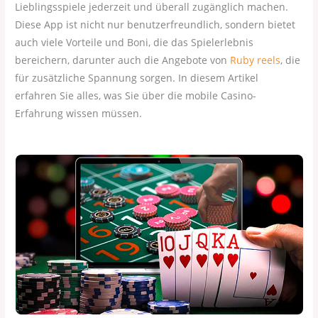
Lieblingsspiele jederzeit und überall zugänglich machen.
Diese App ist nicht nur benutzerfreundlich, sondern bietet
auch viele Vorteile und Boni, die das Spielerlebnis
bereichern, darunter auch die Angebote von
Ruby reels
, die
für zusätzliche Spannung sorgen. In diesem Artikel
erfahren Sie alles, was Sie über die mobile Casino-
Erfahrung wissen müssen.