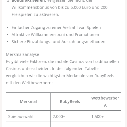
Bonus aktivieren:
Vergessen Sie nicht, den
Willkommensbonus von bis zu 5.000 Euro und 200
Freispielen zu aktivieren.
Einfacher Zugang zu einer Vielzahl von Spielen
Attraktive Willkommensboni und Promotionen
Sichere Einzahlungs- und Auszahlungsmethoden
Merkmalsanalyse
Es gibt viele Faktoren, die mobile Casinos von traditionellen
Casinos unterscheiden. In der folgenden Tabelle
vergleichen wir die wichtigsten Merkmale von RubyReels
mit den Wettbewerbern:
Wettbewerber
W
Merkmal
RubyReels
A
Spielauswahl
2.000+
1.500+
1