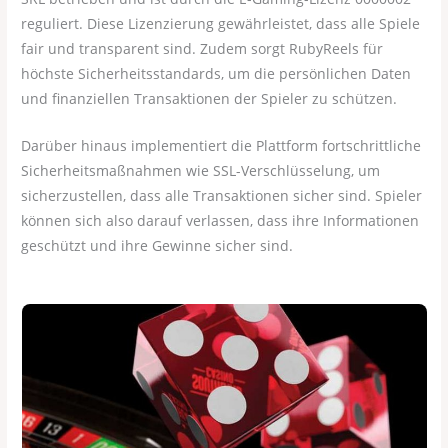
reguliert. Diese Lizenzierung gewährleistet, dass alle Spiele
fair und transparent sind. Zudem sorgt RubyReels für
höchste Sicherheitsstandards, um die persönlichen Daten
und finanziellen Transaktionen der Spieler zu schützen.
Darüber hinaus implementiert die Plattform fortschrittliche
Sicherheitsmaßnahmen wie SSL-Verschlüsselung, um
sicherzustellen, dass alle Transaktionen sicher sind. Spieler
können sich also darauf verlassen, dass ihre Informationen
geschützt und ihre Gewinne sicher sind.