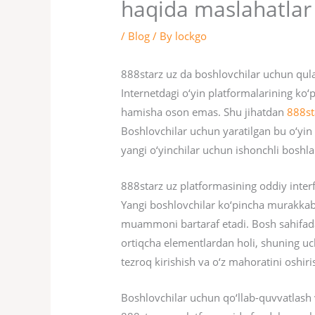
haqida maslahatlar
/
Blog
/ By
lockgo
888starz uz da boshlovchilar uchun qula
Internetdagi o‘yin platformalarining ko‘
hamisha oson emas. Shu jihatdan
888st
Boshlovchilar uchun yaratilgan bu o‘yin 
yangi o‘yinchilar uchun ishonchli boshla
888starz uz platformasining oddiy interf
Yangi boshlovchilar ko‘pincha murakkab sa
muammoni bartaraf etadi. Bosh sahifada a
ortiqcha elementlardan holi, shuning uc
tezroq kirishish va o‘z mahoratini oshi
Boshlovchilar uchun qo‘llab-quvvatlash 