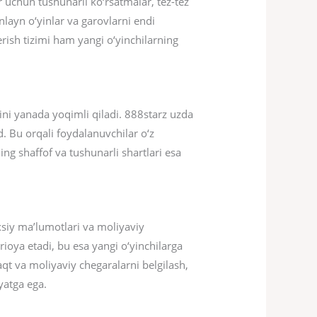
 uchun tushunarli ko‘rsatmalar, tez-tez
nlayn o‘yinlar va garovlarni endi
rish tizimi ham yangi o‘yinchilarning
nini yanada yoqimli qiladi. 888starz uzda
. Bu orqali foydalanuvchilar o‘z
ng shaffof va tushunarli shartlari esa
xsiy ma’lumotlari va moliyaviy
ioya etadi, bu esa yangi o‘yinchilarga
aqt va moliyaviy chegaralarni belgilash,
yatga ega.