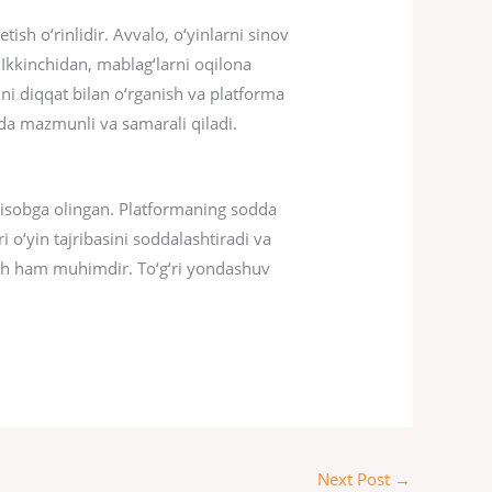
sh o‘rinlidir. Avvalo, o‘yinlarni sinov
 Ikkinchidan, mablag‘larni oqilona
ni diqqat bilan o‘rganish va platforma
ada mazmunli va samarali qiladi.
 hisobga olingan. Platformaning sodda
i o‘yin tajribasini soddalashtiradi va
olash ham muhimdir. To‘g‘ri yondashuv
Next Post
→