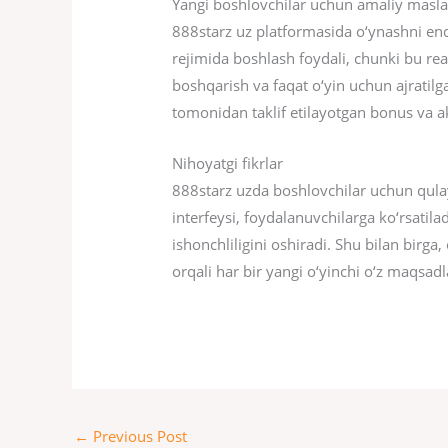
Yangi boshlovchilar uchun amaliy masla
888starz uz platformasida o‘ynashni endi
rejimida boshlash foydali, chunki bu re
boshqarish va faqat o‘yin uchun ajratilg
tomonidan taklif etilayotgan bonus va ak
Nihoyatgi fikrlar
888starz uzda boshlovchilar uchun qulay
interfeysi, foydalanuvchilarga ko‘rsatila
ishonchliligini oshiradi. Shu bilan birg
orqali har bir yangi o‘yinchi o‘z maqsad
←
Previous Post