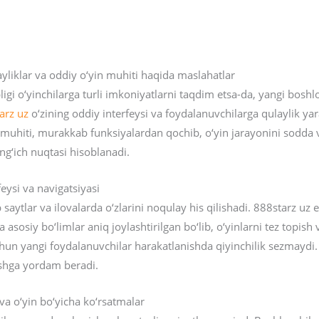
yliklar va oddiy o‘yin muhiti haqida maslahatlar
pligi o‘yinchilarga turli imkoniyatlarni taqdim etsa-da, yangi bos
arz uz
o‘zining oddiy interfeysi va foydalanuvchilarga qulaylik yara
muhiti, murakkab funksiyalardan qochib, o‘yin jarayonini sodda v
ng‘ich nuqtasi hisoblanadi.
eysi va navigatsiyasi
ytlar va ilovalarda o‘zlarini noqulay his qilishadi. 888starz uz es
sosiy bo‘limlar aniq joylashtirilgan bo‘lib, o‘yinlarni tez topis
hun yangi foydalanuvchilar harakatlanishda qiyinchilik sezmaydi. 
rishga yordam beradi.
va o‘yin bo‘yicha ko‘rsatmalar