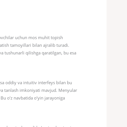
hlovchilar uchun mos muhit topish
tish tamoyillari bilan ajralib turadi.
a tushunarli qilishga qaratilgan, bu esa
a oddiy va intuitiv interfeys bilan bu
h va tanlash imkoniyati mavjud. Menyular
Bu o‘z navbatida o‘yin jarayoniga