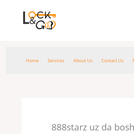
Skip
to
content
Home
Services
About Us
Contact Us
888starz uz da bosh