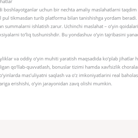
hatlar
 boshlayotganlar uchun bir nechta amaliy maslahatlarni taqdim eti
al pul tikmasdan turib platforma bilan tanishishga yordam beradi.
an summalarni ishlatish zarur. Uchinchi maslahat – o‘yin qoidalari
siyalarni to‘liq tushunishdir. Bu yondashuv o‘yin tajribasini yan
liklar va oddiy o‘yin muhiti yaratish maqsadida ko‘plab jihatlar
digan qo‘llab-quvvatlash, bonuslar tizimi hamda xavfsizlik choralar
a, o‘yinlarda mas’uliyatni saqlash va o‘z imkoniyatlarini real bah
lariga erishishi, o‘yin jarayonidan zavq olishi mumkin.