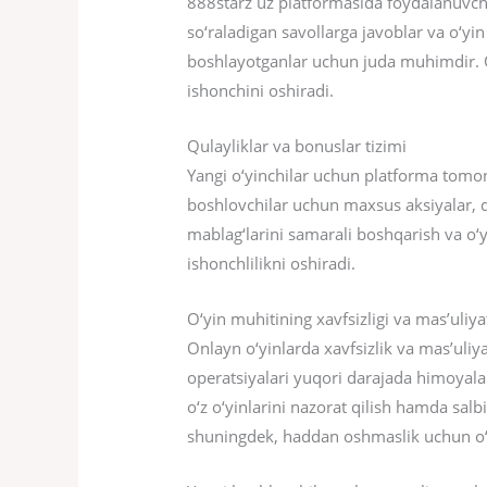
888starz uz platformasida foydalanuvchi
so‘raladigan savollarga javoblar va o‘yin
boshlayotganlar uchun juda muhimdir. Qo
ishonchini oshiradi.
Qulayliklar va bonuslar tizimi
Yangi o‘yinchilar uchun platforma tomoni
boshlovchilar uchun maxsus aksiyalar, d
mablag‘larini samarali boshqarish va o‘y
ishonchlilikni oshiradi.
O‘yin muhitining xavfsizligi va mas’uliy
Onlayn o‘yinlarda xavfsizlik va mas’uliy
operatsiyalari yuqori darajada himoyalan
o‘z o‘yinlarini nazorat qilish hamda sal
shuningdek, haddan oshmaslik uchun o‘z-