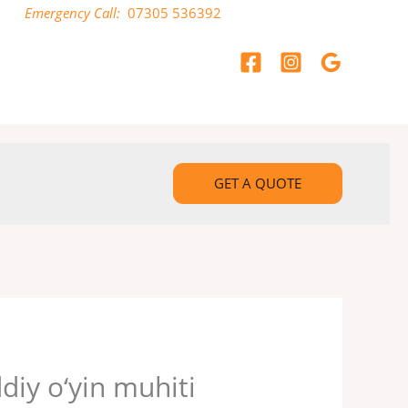
Emergency Call:
07305 536392
GET A QUOTE
diy o‘yin muhiti