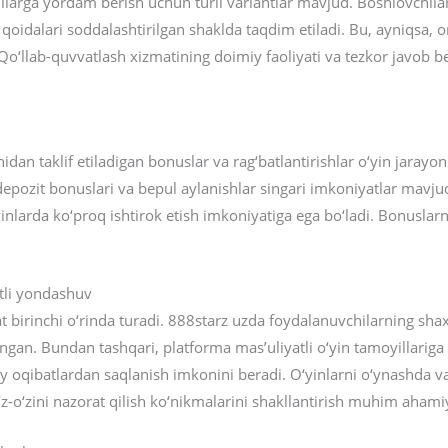
larga yordam berish uchun turli variantlar mavjud. Boshlovchilar
 qoidalari soddalashtirilgan shaklda taqdim etiladi. Bu, ayniqsa, o
‘llab-quvvatlash xizmatining doimiy faoliyati va tezkor javob be
dan taklif etiladigan bonuslar va rag‘batlantirishlar o‘yin jarayo
epozit bonuslari va bepul aylanishlar singari imkoniyatlar mavjud
inlarda ko‘proq ishtirok etish imkoniyatiga ega bo‘ladi. Bonuslarni
atli yondashuv
at birinchi o‘rinda turadi. 888starz uzda foydalanuvchilarning sha
gan. Bundan tashqari, platforma mas’uliyatli o‘yin tamoyillariga r
biy oqibatlardan saqlanish imkonini beradi. O‘yinlarni o‘ynashda v
o‘zini nazorat qilish ko‘nikmalarini shakllantirish muhim ahami