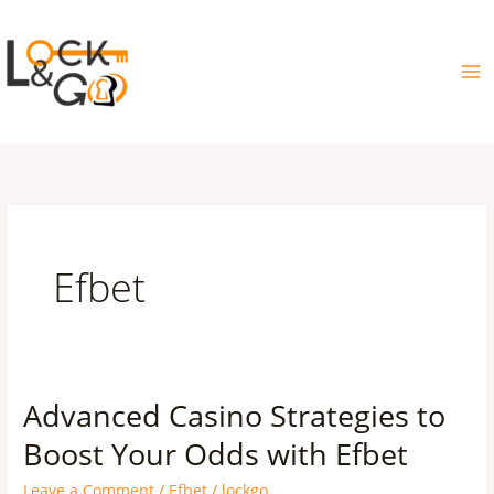
Skip
to
content
Efbet
Advanced Casino Strategies to
Advanced
Casino
Boost Your Odds with Efbet
Strategies
Leave a Comment
/
Efbet
/
lockgo
to