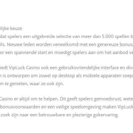
lijke keuze
at spelers een uitgebreide selectie van meer dan 5.000 spellen bi
at wils. Nieuwe leden worden verwelkomd met een genereuze bonu
or een spannende start en moedigt spelers aan om het aanbod ve
iedt VipLuck Casino ook een gebruiksvriendelijke interface en di
rm is ontworpen om zowel op desktop als mobiele apparaten soepe
n te genieten, waar ze ook zijn.
Casino er altijd om te helpen. Dit geeft spelers gemoedsrust, wet
ke bonusvoorwaarden en een veilige speelomgeving maken VipLuck
 zoek zijn naar een betrouwbare en plezierige gokervaring.