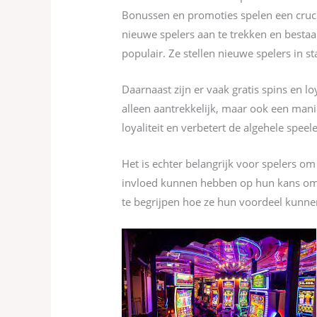
Bonussen en promoties spelen een crucia
nieuwe spelers aan te trekken en bestaa
populair. Ze stellen nieuwe spelers in 
Daarnaast zijn er vaak gratis spins en 
alleen aantrekkelijk, maar ook een mani
loyaliteit en verbetert de algehele speel
Het is echter belangrijk voor spelers o
invloed kunnen hebben op hun kans om d
te begrijpen hoe ze hun voordeel kunn