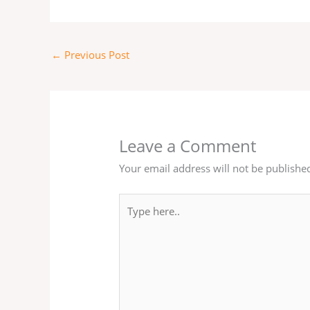
←
Previous Post
Leave a Comment
Your email address will not be publishe
Type
here..