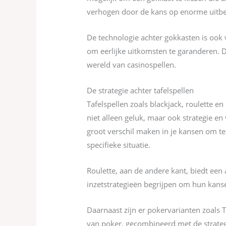
verhogen door de kans op enorme uitbe
De technologie achter gokkasten is oo
om eerlijke uitkomsten te garanderen. 
wereld van casinospellen.
De strategie achter tafelspellen
Tafelspellen zoals blackjack, roulette e
niet alleen geluk, maar ook strategie en 
groot verschil maken in je kansen om t
specifieke situatie.
Roulette, aan de andere kant, biedt ee
inzetstrategieën begrijpen om hun kanse
Daarnaast zijn er pokervarianten zoals T
van poker, gecombineerd met de strategi