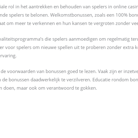
le rol in het aantrekken en behouden van spelers in online casi
nde spelers te belonen. Welkomstbonussen, zoals een 100% bonus 
staat om meer te verkennen en hun kansen te vergroten zonder veel
loyaliteitsprogramma’s die spelers aanmoedigen om regelmatig teru
er voor spelers om nieuwe spellen uit te proberen zonder extra k
ervaring.
m de voorwaarden van bonussen goed te lezen. Vaak zijn er inzetv
e bonussen daadwerkelijk te verzilveren. Educatie rondom bonus
en doen, maar ook om verantwoord te gokken.