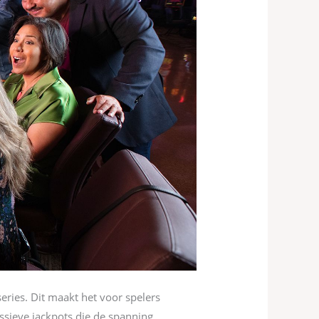
eries. Dit maakt het voor spelers
ssieve jackpots die de spanning