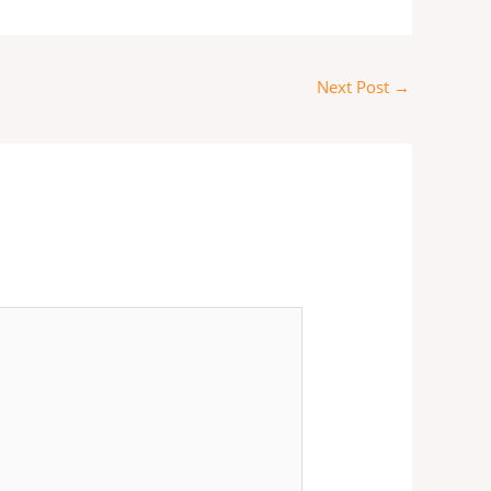
Next Post
→