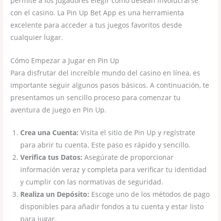
permite a los jugadores elegir cómo desean involucrarse
con el casino. La Pin Up Bet App es una herramienta
excelente para acceder a tus juegos favoritos desde
cualquier lugar.
Cómo Empezar a Jugar en Pin Up
Para disfrutar del increíble mundo del casino en línea, es
importante seguir algunos pasos básicos. A continuación, te
presentamos un sencillo proceso para comenzar tu
aventura de juego en Pin Up.
Crea una Cuenta:
Visita el sitio de Pin Up y regístrate
para abrir tu cuenta. Este paso es rápido y sencillo.
Verifica tus Datos:
Asegúrate de proporcionar
información veraz y completa para verificar tu identidad
y cumplir con las normativas de seguridad.
Realiza un Depósito:
Escoge uno de los métodos de pago
disponibles para añadir fondos a tu cuenta y estar listo
para jugar.