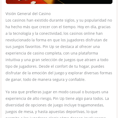
Visión General del Casino
Los casinos han existido durante siglos, y su popularidad no
ha hecho más que crecer con el tiempo. Hoy en día, gracias
a la tecnología y la conectividad, los casinos online han
revolucionado la forma en que los jugadores disfrutan de
sus juegos favoritos. Pin Up se destaca al ofrecer una
experiencia de casino completa, con una plataforma
intuitiva y una gran selección de juegos que atraen a todo
tipo de jugadores. Desde el confort de tu hogar, puedes
disfrutar de la emoción del juego y explorar diversas formas
de ganar, todo de manera segura y confiable.
Ya sea que prefieras jugar en modo casual o busques una
experiencia de alto riesgo, Pin Up tiene algo para todos. La
diversidad de opciones de juego incluye tragamonedas,
juegos de mesa, y hasta apuestas deportivas, lo que