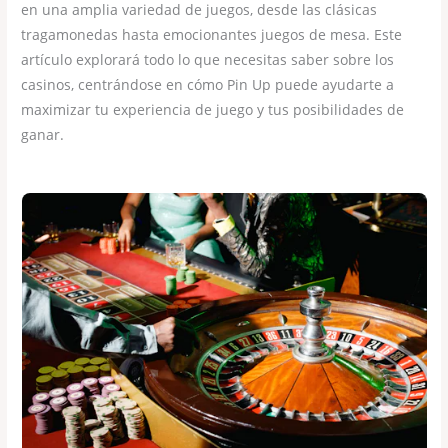
en una amplia variedad de juegos, desde las clásicas
tragamonedas hasta emocionantes juegos de mesa. Este
artículo explorará todo lo que necesitas saber sobre los
casinos, centrándose en cómo Pin Up puede ayudarte a
maximizar tu experiencia de juego y tus posibilidades de
ganar.