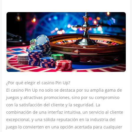
¿Por qué elegir el casino Pin Up?
El casino Pin Up no solo se destaca por su amplia gama de
juegos y atractivas promociones, sino por su compromiso
con la satisfacción del cliente y la seguridad. La
combinación de una interfaz intuitiva, un servicio al cliente
excepcional, y una sólida reputación en la industria del
juego lo convierten en una opción acertada para cualquier