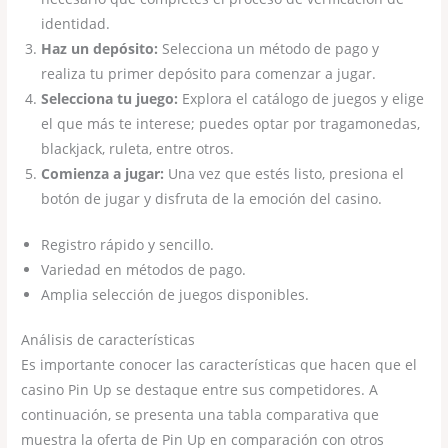
identidad.
Haz un depósito:
Selecciona un método de pago y
realiza tu primer depósito para comenzar a jugar.
Selecciona tu juego:
Explora el catálogo de juegos y elige
el que más te interese; puedes optar por tragamonedas,
blackjack, ruleta, entre otros.
Comienza a jugar:
Una vez que estés listo, presiona el
botón de jugar y disfruta de la emoción del casino.
Registro rápido y sencillo.
Variedad en métodos de pago.
Amplia selección de juegos disponibles.
Análisis de características
Es importante conocer las características que hacen que el
casino Pin Up se destaque entre sus competidores. A
continuación, se presenta una tabla comparativa que
muestra la oferta de Pin Up en comparación con otros