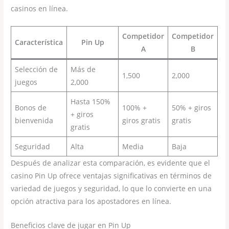
casinos en línea.
Competidor
Competidor
Característica
Pin Up
A
B
Selección de
Más de
1,500
2,000
juegos
2,000
Hasta 150%
Bonos de
100% +
50% + giros
+ giros
bienvenida
giros gratis
gratis
gratis
Seguridad
Alta
Media
Baja
Después de analizar esta comparación, es evidente que el
casino Pin Up ofrece ventajas significativas en términos de
variedad de juegos y seguridad, lo que lo convierte en una
opción atractiva para los apostadores en línea.
Beneficios clave de jugar en Pin Up