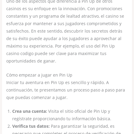
Uno de los aspectos que diferencia a Pin Up de otros
casinos es su enfoque en la innovación. Con promociones
constantes y un programa de lealtad atractivo, el casino se
esfuerza por mantener a sus jugadores comprometidos y
satisfechos. En este sentido, descubrir los secretos detrás
de su éxito puede ayudar a los jugadores a aprovechar al
máximo su experiencia. Por ejemplo, el uso del Pin Up
casino codigo puede ser clave para maximizar tus
oportunidades de ganar.
Cómo empezar a jugar en Pin Up
Iniciar tu aventura en Pin Up es sencillo y rápido. A
continuación, te presentamos un proceso paso a paso para
que puedas comenzar a jugar.
Crea una cuenta:
Visita el sitio oficial de Pin Up y
regístrate proporcionando tu información básica.
Verifica tus datos:
Para garantizar la seguridad, es
necesario que completes el proceso de verificación de