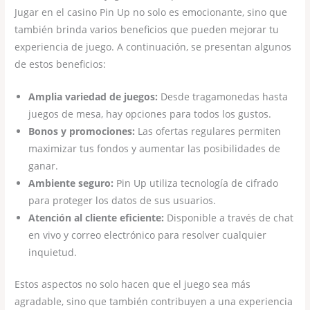
Jugar en el casino Pin Up no solo es emocionante, sino que
también brinda varios beneficios que pueden mejorar tu
experiencia de juego. A continuación, se presentan algunos
de estos beneficios:
Amplia variedad de juegos:
Desde tragamonedas hasta
juegos de mesa, hay opciones para todos los gustos.
Bonos y promociones:
Las ofertas regulares permiten
maximizar tus fondos y aumentar las posibilidades de
ganar.
Ambiente seguro:
Pin Up utiliza tecnología de cifrado
para proteger los datos de sus usuarios.
Atención al cliente eficiente:
Disponible a través de chat
en vivo y correo electrónico para resolver cualquier
inquietud.
Estos aspectos no solo hacen que el juego sea más
agradable, sino que también contribuyen a una experiencia