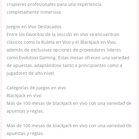
crupieres profesionales para una experiencia
completamente inmersiva.
Juegos en Vivo Destacados
Entre los favoritos de la sección en vivo se encuentran
clásicos como la Ruleta en Vivo y el Blackjack en Vivo,
además de exclusivas opciones de proveedores líderes
como Evolution Gaming. Estas mesas ofrecen una variedad
de apuestas, adaptándose tanto a principiantes como a
jugadores de alto nivel.
Categorías de juegos en vivo
Blackjack en vivo
Más de 100 mesas de blackjack en vivo con una variedad de
apuestas y reglas.
Más de 100 mesas de blackjack en vivo con una variedad de
apuestas y reglas.