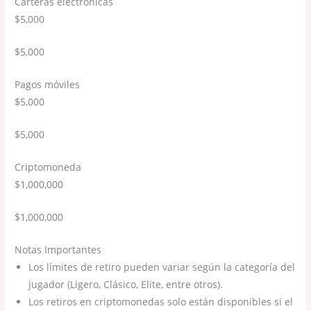
Carteras electrónicas
$5,000
$5,000
Pagos móviles
$5,000
$5,000
Criptomoneda
$1,000,000
$1,000,000
Notas Importantes
Los límites de retiro pueden variar según la categoría del
jugador (Ligero, Clásico, Elite, entre otros).
Los retiros en criptomonedas solo están disponibles si el