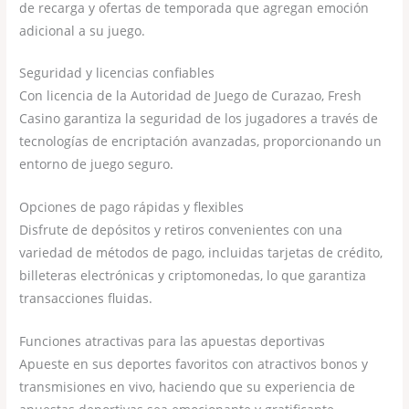
de recarga y ofertas de temporada que agregan emoción
adicional a su juego.
Seguridad y licencias confiables
Con licencia de la Autoridad de Juego de Curazao, Fresh
Casino garantiza la seguridad de los jugadores a través de
tecnologías de encriptación avanzadas, proporcionando un
entorno de juego seguro.
Opciones de pago rápidas y flexibles
Disfrute de depósitos y retiros convenientes con una
variedad de métodos de pago, incluidas tarjetas de crédito,
billeteras electrónicas y criptomonedas, lo que garantiza
transacciones fluidas.
Funciones atractivas para las apuestas deportivas
Apueste en sus deportes favoritos con atractivos bonos y
transmisiones en vivo, haciendo que su experiencia de