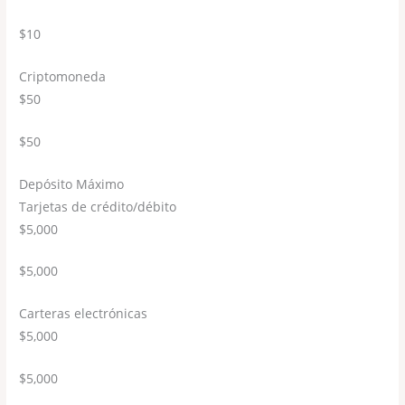
$10
Criptomoneda
$50
$50
Depósito Máximo
Tarjetas de crédito/débito
$5,000
$5,000
Carteras electrónicas
$5,000
$5,000