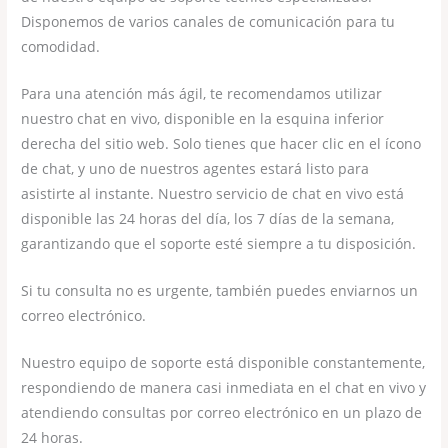
Disponemos de varios canales de comunicación para tu
comodidad.
Para una atención más ágil, te recomendamos utilizar
nuestro chat en vivo, disponible en la esquina inferior
derecha del sitio web. Solo tienes que hacer clic en el ícono
de chat, y uno de nuestros agentes estará listo para
asistirte al instante. Nuestro servicio de chat en vivo está
disponible las 24 horas del día, los 7 días de la semana,
garantizando que el soporte esté siempre a tu disposición.
Si tu consulta no es urgente, también puedes enviarnos un
correo electrónico.
Nuestro equipo de soporte está disponible constantemente,
respondiendo de manera casi inmediata en el chat en vivo y
atendiendo consultas por correo electrónico en un plazo de
24 horas.