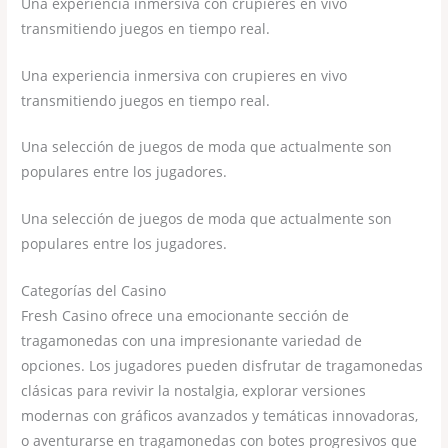
Una experiencia inmersiva con crupieres en vivo
transmitiendo juegos en tiempo real.
Una experiencia inmersiva con crupieres en vivo
transmitiendo juegos en tiempo real.
Una selección de juegos de moda que actualmente son
populares entre los jugadores.
Una selección de juegos de moda que actualmente son
populares entre los jugadores.
Categorías del Casino
Fresh Casino ofrece una emocionante sección de
tragamonedas con una impresionante variedad de
opciones. Los jugadores pueden disfrutar de tragamonedas
clásicas para revivir la nostalgia, explorar versiones
modernas con gráficos avanzados y temáticas innovadoras,
o aventurarse en tragamonedas con botes progresivos que