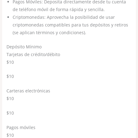
Pagos Móviles: Deposita directamente desde tu cuenta
de teléfono móvil de forma rápida y sencilla.
Criptomonedas: Aprovecha la posibilidad de usar
criptomonedas compatibles para tus depósitos y retiros
(se aplican términos y condiciones).
Depósito Mínimo
Tarjetas de crédito/débito
$10
$10
Carteras electrónicas
$10
$10
Pagos móviles
$10