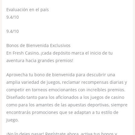
Evaluación en el país
9.4/10
9.4/10
Bonos de Bienvenida Exclusivos
En Fresh Casino, ¡cada depósito marca el inicio de tu
aventura hacia grandes premios!
Aprovecha tu bono de bienvenida para descubrir una
amplia variedad de juegos, reclamar recompensas diarias y
competir en torneos emocionantes con increíbles premios.
Diseñado tanto para los aficionados a los juegos de casino
como para los amantes de las apuestas deportivas, siempre
encontrarás promociones que se adaptan a tu estilo de
juego.
¡No lo dejes pasar! Regístrate ahora, activa tus bonos y