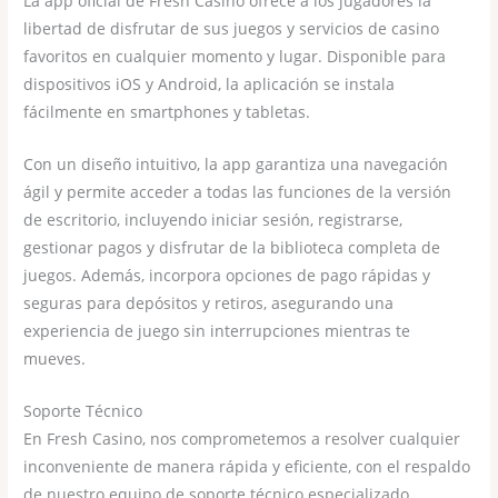
La app oficial de Fresh Casino ofrece a los jugadores la
libertad de disfrutar de sus juegos y servicios de casino
favoritos en cualquier momento y lugar. Disponible para
dispositivos iOS y Android, la aplicación se instala
fácilmente en smartphones y tabletas.
Con un diseño intuitivo, la app garantiza una navegación
ágil y permite acceder a todas las funciones de la versión
de escritorio, incluyendo iniciar sesión, registrarse,
gestionar pagos y disfrutar de la biblioteca completa de
juegos. Además, incorpora opciones de pago rápidas y
seguras para depósitos y retiros, asegurando una
experiencia de juego sin interrupciones mientras te
mueves.
Soporte Técnico
En Fresh Casino, nos comprometemos a resolver cualquier
inconveniente de manera rápida y eficiente, con el respaldo
de nuestro equipo de soporte técnico especializado.