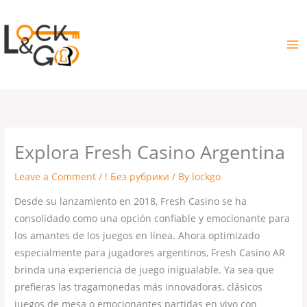
Skip
to
content
Explora Fresh Casino Argentina
Leave a Comment
/
! Без рубрики
/ By
lockgo
Desde su lanzamiento en 2018, Fresh Casino se ha
consolidado como una opción confiable y emocionante para
los amantes de los juegos en línea. Ahora optimizado
especialmente para jugadores argentinos, Fresh Casino AR
brinda una experiencia de juego inigualable. Ya sea que
prefieras las tragamonedas más innovadoras, clásicos
juegos de mesa o emocionantes partidas en vivo con