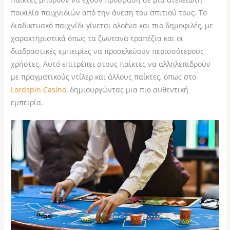
ποικιλία παιχνιδιών από την άνεση του σπιτιού τους. Το
διαδικτυακό παιχνίδι γίνεται ολοένα και πιο δημοφιλές, με
χαρακτηριστικά όπως τα ζωντανά τραπέζια και οι
διαδραστικές εμπειρίες να προσελκύουν περισσότερους
χρήστες. Αυτό επιτρέπει στους παίκτες να αλληλεπιδρούν
με πραγματικούς ντίλερ και άλλους παίκτες, όπως στο
Lordspin Casino
, δημιουργώντας μια πιο αυθεντική
εμπειρία.