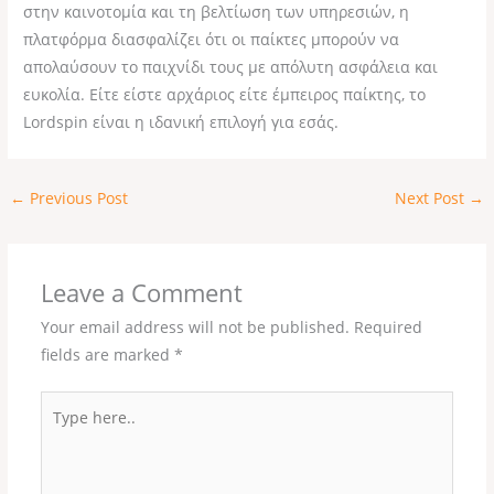
στην καινοτομία και τη βελτίωση των υπηρεσιών, η
πλατφόρμα διασφαλίζει ότι οι παίκτες μπορούν να
απολαύσουν το παιχνίδι τους με απόλυτη ασφάλεια και
ευκολία. Είτε είστε αρχάριος είτε έμπειρος παίκτης, το
Lordspin είναι η ιδανική επιλογή για εσάς.
←
Previous Post
Next Post
→
Leave a Comment
Your email address will not be published.
Required
fields are marked
*
Type
here..