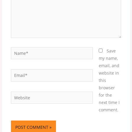
Name*
Save
my name,
email, and
Email*
website in
this
browser
Website
for the
next time I
comment.