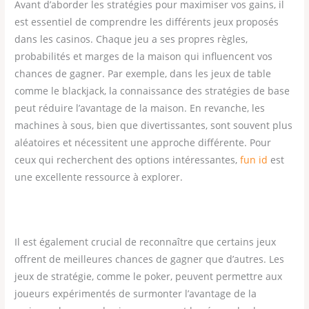
Avant d’aborder les stratégies pour maximiser vos gains, il
est essentiel de comprendre les différents jeux proposés
dans les casinos. Chaque jeu a ses propres règles,
probabilités et marges de la maison qui influencent vos
chances de gagner. Par exemple, dans les jeux de table
comme le blackjack, la connaissance des stratégies de base
peut réduire l’avantage de la maison. En revanche, les
machines à sous, bien que divertissantes, sont souvent plus
aléatoires et nécessitent une approche différente. Pour
ceux qui recherchent des options intéressantes,
fun id
est
une excellente ressource à explorer.
Il est également crucial de reconnaître que certains jeux
offrent de meilleures chances de gagner que d’autres. Les
jeux de stratégie, comme le poker, peuvent permettre aux
joueurs expérimentés de surmonter l’avantage de la