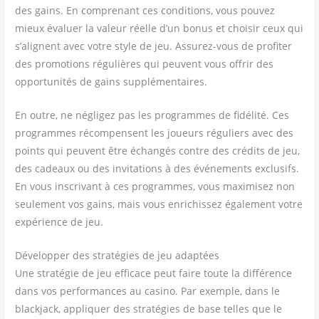
des gains. En comprenant ces conditions, vous pouvez
mieux évaluer la valeur réelle d’un bonus et choisir ceux qui
s’alignent avec votre style de jeu. Assurez-vous de profiter
des promotions régulières qui peuvent vous offrir des
opportunités de gains supplémentaires.
En outre, ne négligez pas les programmes de fidélité. Ces
programmes récompensent les joueurs réguliers avec des
points qui peuvent être échangés contre des crédits de jeu,
des cadeaux ou des invitations à des événements exclusifs.
En vous inscrivant à ces programmes, vous maximisez non
seulement vos gains, mais vous enrichissez également votre
expérience de jeu.
Développer des stratégies de jeu adaptées
Une stratégie de jeu efficace peut faire toute la différence
dans vos performances au casino. Par exemple, dans le
blackjack, appliquer des stratégies de base telles que le