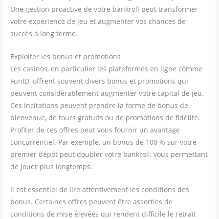
Une gestion proactive de votre bankroll peut transformer
votre expérience de jeu et augmenter vos chances de
succès à long terme.
Exploiter les bonus et promotions
Les casinos, en particulier les plateformes en ligne comme
FunID, offrent souvent divers bonus et promotions qui
peuvent considérablement augmenter votre capital de jeu.
Ces incitations peuvent prendre la forme de bonus de
bienvenue, de tours gratuits ou de promotions de fidélité.
Profiter de ces offres peut vous fournir un avantage
concurrentiel. Par exemple, un bonus de 100 % sur votre
premier dépôt peut doubler votre bankroll, vous permettant
de jouer plus longtemps.
Il est essentiel de lire attentivement les conditions des
bonus. Certaines offres peuvent être assorties de
conditions de mise élevées qui rendent difficile le retrait