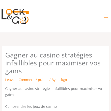
Skip
to
content
Gagner au casino stratégies
infaillibles pour maximiser vos
gains
Leave a Comment
/
public
/ By
lockgo
Gagner au casino stratégies infaillibles pour maximiser vos
gains
Comprendre les jeux de casino