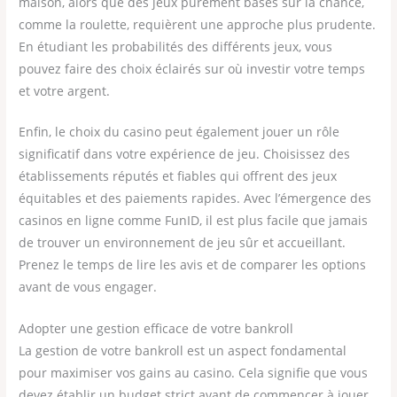
maison, alors que des jeux purement basés sur la chance,
comme la roulette, requièrent une approche plus prudente.
En étudiant les probabilités des différents jeux, vous
pouvez faire des choix éclairés sur où investir votre temps
et votre argent.
Enfin, le choix du casino peut également jouer un rôle
significatif dans votre expérience de jeu. Choisissez des
établissements réputés et fiables qui offrent des jeux
équitables et des paiements rapides. Avec l’émergence des
casinos en ligne comme FunID, il est plus facile que jamais
de trouver un environnement de jeu sûr et accueillant.
Prenez le temps de lire les avis et de comparer les options
avant de vous engager.
Adopter une gestion efficace de votre bankroll
La gestion de votre bankroll est un aspect fondamental
pour maximiser vos gains au casino. Cela signifie que vous
devez établir un budget strict avant de commencer à jouer