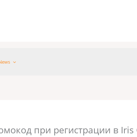
News
мокод при регистрации в Iris 