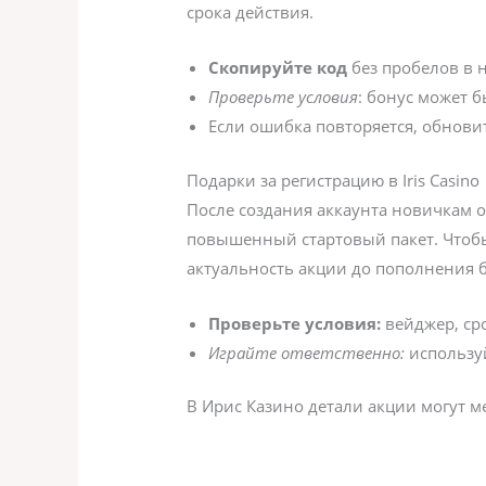
срока действия.
Скопируйте код
без пробелов в н
Проверьте условия
: бонус может 
Если ошибка повторяется, обнови
Подарки за регистрацию в Iris Casino
После создания аккаунта новичкам 
повышенный стартовый пакет. Чтобы
актуальность акции до пополнения б
Проверьте условия:
вейджер, ср
Играйте ответственно:
используй
В Ирис Казино детали акции могут м