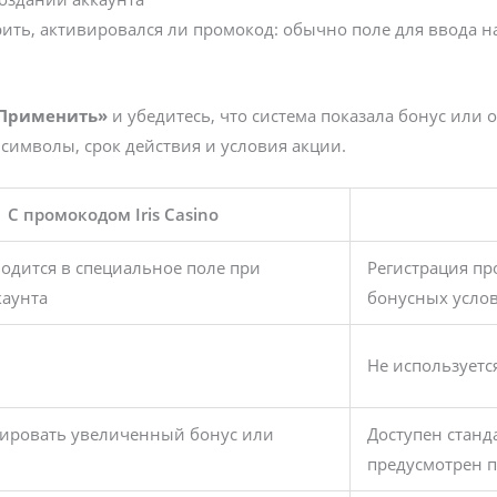
ить, активировался ли промокод: обычно поле для ввода н
Применить»
и убедитесь, что система показала бонус или 
символы, срок действия и условия акции.
С промокодом Iris Casino
одится в специальное поле при
Регистрация пр
каунта
бонусных усло
Не используетс
ировать увеличенный бонус или
Доступен станд
предусмотрен 