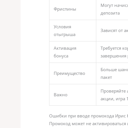
Могут начис
Фриспины
депозита
Условия
Зависят от 
отыгрыша
Активация
Требуется ко
бонуса
завершения 
Больше шанс
Преимущество
пакет
Проверяйте 
Важно
акции, игра 
Ошибки при вводе промокода Ирис 
Промокод может не активироваться 