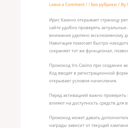
Leave a Comment
/
! Без рубрики
/ By
Ирис Казино открывает страницу рег
сайте удобно проверять актуальные 
внимание уделено эксклюзивному д
Навигация помогает быстро находит
сохраняет тот же функционал, позво
Промокод Iris Casino при создании а
Код вводят в регистрационной форм
открывает условия начисления.
Перед активацией важно проверить 
влияют на доступность средств для 
Промокод может давать дополнител
награды зависит от текущей кампани