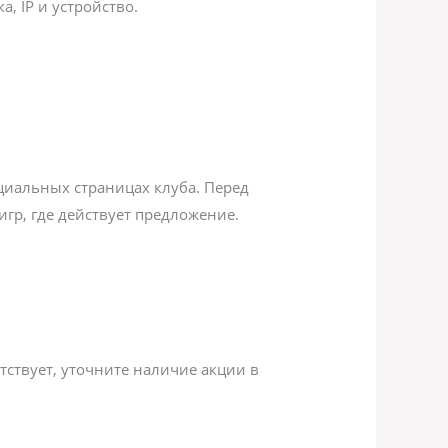
, IP и устройство.
циальных страницах клуба. Перед
гр, где действует предложение.
тствует, уточните наличие акции в