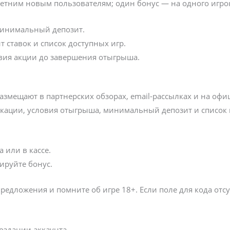
тним новым пользователям; один бонус — на одного игрока
минимальный депозит.
 ставок и список доступных игр.
вия акции до завершения отыгрыша.
змещают в партнерских обзорах, email-рассылках и на офи
кации, условия отыгрыша, минимальный депозит и список и
 или в кассе.
ируйте бонус.
редложения и помните об игре 18+. Если поле для кода отсу
создании аккаунта