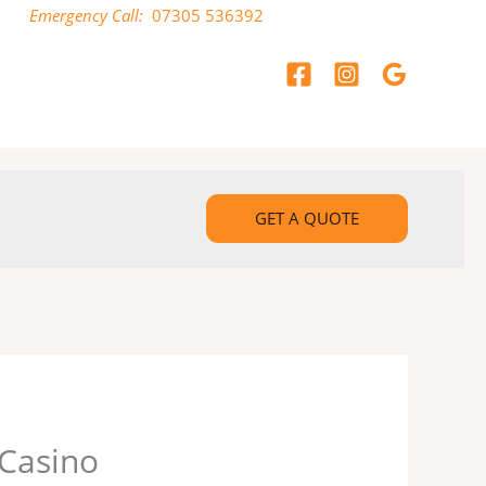
Emergency Call:
07305 536392
GET A QUOTE
Casino