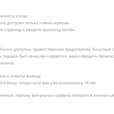
ачале и конце.
быть доступен только новым игрокам.
те страницу и введите промокод заново.
обычно доступны приветственные предложения: бонусные 
 подарок был начислен корректно, важно вводить промоко
аланса.
оки и лимиты вывода.
те бонус только если вам уже исполнилось 18 лет.
еняться, поэтому финальные правила смотрите в личном ка