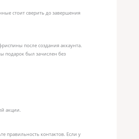
анные стоит сверить до завершения
фриспины после создания аккаунта.
ы подарок был зачислен без
ей акции.
те правильность контактов. Если у