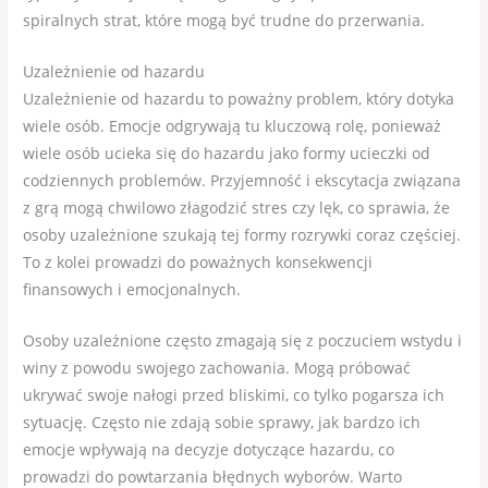
spiralnych strat, które mogą być trudne do przerwania.
Uzależnienie od hazardu
Uzależnienie od hazardu to poważny problem, który dotyka
wiele osób. Emocje odgrywają tu kluczową rolę, ponieważ
wiele osób ucieka się do hazardu jako formy ucieczki od
codziennych problemów. Przyjemność i ekscytacja związana
z grą mogą chwilowo złagodzić stres czy lęk, co sprawia, że
osoby uzależnione szukają tej formy rozrywki coraz częściej.
To z kolei prowadzi do poważnych konsekwencji
finansowych i emocjonalnych.
Osoby uzależnione często zmagają się z poczuciem wstydu i
winy z powodu swojego zachowania. Mogą próbować
ukrywać swoje nałogi przed bliskimi, co tylko pogarsza ich
sytuację. Często nie zdają sobie sprawy, jak bardzo ich
emocje wpływają na decyzje dotyczące hazardu, co
prowadzi do powtarzania błędnych wyborów. Warto