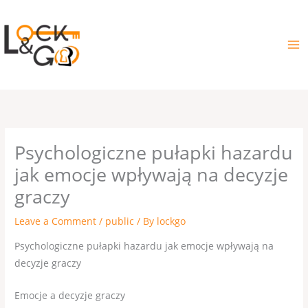
Skip
to
content
Psychologiczne pułapki hazardu
jak emocje wpływają na decyzje
graczy
Leave a Comment
/
public
/ By
lockgo
Psychologiczne pułapki hazardu jak emocje wpływają na
decyzje graczy
Emocje a decyzje graczy