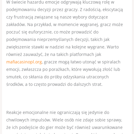
W świecie hazardu emocje odgrywają kluczową rolę w
podejmowaniu decyzji przez graczy. Z radością, ekscytacją
czy frustracją związane są nasze wybory dotyczące
zakładów. Na przykład, w momencie wygranej, gracz może
poczuć się euforycznie, co może prowadzić do
podejmowania nieprzemyślanych decyzji, takich jak
zwiększenie stawki w nadziei na kolejne wygrane. Warto
również zauważyć, że na takich platformach jak
mafiacasinopl.org
, gracze mogą łatwo utonąć w spiralach
emocji, zwłaszcza po porażkach, które wywołują złość lub
smutek, co skłania do próby odzyskania utraconych
środków, a to często prowadzi do dalszych strat.
Reakcje emocjonalne nie ograniczają się jedynie do
chwilowych impulsów. Wiele osób nie zdaje sobie sprawy,
że ich podejście do gier może być również uwarunkowane