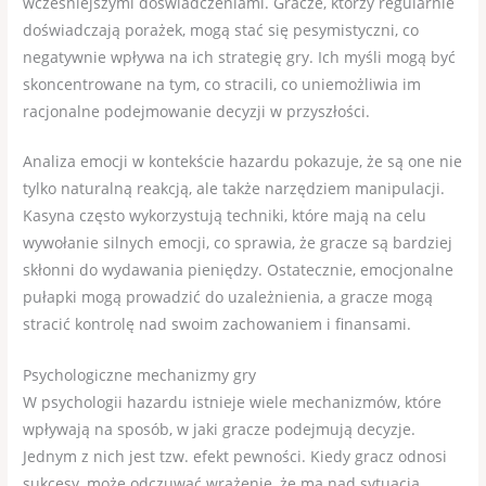
wcześniejszymi doświadczeniami. Gracze, którzy regularnie
doświadczają porażek, mogą stać się pesymistyczni, co
negatywnie wpływa na ich strategię gry. Ich myśli mogą być
skoncentrowane na tym, co stracili, co uniemożliwia im
racjonalne podejmowanie decyzji w przyszłości.
Analiza emocji w kontekście hazardu pokazuje, że są one nie
tylko naturalną reakcją, ale także narzędziem manipulacji.
Kasyna często wykorzystują techniki, które mają na celu
wywołanie silnych emocji, co sprawia, że gracze są bardziej
skłonni do wydawania pieniędzy. Ostatecznie, emocjonalne
pułapki mogą prowadzić do uzależnienia, a gracze mogą
stracić kontrolę nad swoim zachowaniem i finansami.
Psychologiczne mechanizmy gry
W psychologii hazardu istnieje wiele mechanizmów, które
wpływają na sposób, w jaki gracze podejmują decyzje.
Jednym z nich jest tzw. efekt pewności. Kiedy gracz odnosi
sukcesy, może odczuwać wrażenie, że ma nad sytuacją