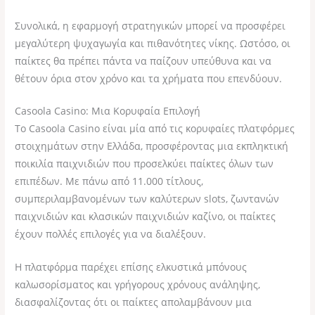
Συνολικά, η εφαρμογή στρατηγικών μπορεί να προσφέρει
μεγαλύτερη ψυχαγωγία και πιθανότητες νίκης. Ωστόσο, οι
παίκτες θα πρέπει πάντα να παίζουν υπεύθυνα και να
θέτουν όρια στον χρόνο και τα χρήματα που επενδύουν.
Casoola Casino: Μια Κορυφαία Επιλογή
Το Casoola Casino είναι μία από τις κορυφαίες πλατφόρμες
στοιχημάτων στην Ελλάδα, προσφέροντας μια εκπληκτική
ποικιλία παιχνιδιών που προσελκύει παίκτες όλων των
επιπέδων. Με πάνω από 11.000 τίτλους,
συμπεριλαμβανομένων των καλύτερων slots, ζωντανών
παιχνιδιών και κλασικών παιχνιδιών καζίνο, οι παίκτες
έχουν πολλές επιλογές για να διαλέξουν.
Η πλατφόρμα παρέχει επίσης ελκυστικά μπόνους
καλωσορίσματος και γρήγορους χρόνους ανάληψης,
διασφαλίζοντας ότι οι παίκτες απολαμβάνουν μια