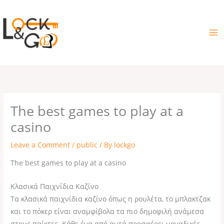
Skip
to
content
The best games to play at a
casino
Leave a Comment
/
public
/ By
lockgo
The best games to play at a casino
Κλασικά Παιχνίδια Καζίνο
Τα κλασικά παιχνίδια καζίνο όπως η ρουλέτα, το μπλακτζακ
και το πόκερ είναι αναμφίβολα τα πιο δημοφιλή ανάμεσα
στους παίκτες. Κάθε ένα από αυτά προσφέρει μοναδικές