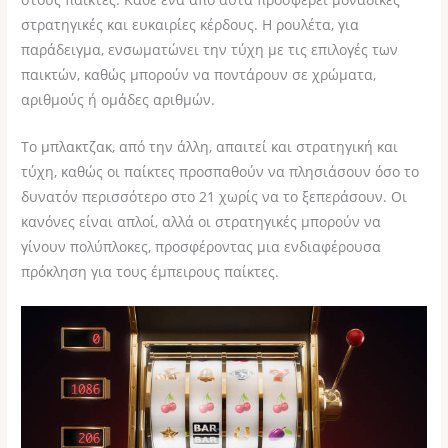
στρατηγικές και ευκαιρίες κέρδους. Η ρουλέτα, για
παράδειγμα, ενσωματώνει την τύχη με τις επιλογές των
παικτών, καθώς μπορούν να ποντάρουν σε χρώματα,
αριθμούς ή ομάδες αριθμών.
Το μπλακτζακ, από την άλλη, απαιτεί και στρατηγική και
τύχη, καθώς οι παίκτες προσπαθούν να πλησιάσουν όσο το
δυνατόν περισσότερο στο 21 χωρίς να το ξεπεράσουν. Οι
κανόνες είναι απλοί, αλλά οι στρατηγικές μπορούν να
γίνουν πολύπλοκες, προσφέροντας μια ενδιαφέρουσα
πρόκληση για τους έμπειρους παίκτες.