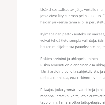
Lisäksi sosiaaliset tekijät ja vertailu m
jotka eivät liity suoraan pelin kulkuun
heidän järkeensä tämä ei olisi perusteltu
Kylmäpäinen päätöksenteko on vaikeaa, k
voivat tehdä tietoisempia valintoja. Esi
hetken mielijohteista päätöksentekoa, 
Riskien arviointi ja uhkapelaaminen
Riskin arviointi on olennainen osa uhkape
Tämä arviointi voi olla subjektiivista, 
tärkeää tunnistaa, että riskinotto voi olla
Pelaajat, jotka ymmärtävät riskejä ja nii
rahanhallintatekniikoita, jotka auttavat 
tappioihin. Tämä erottaa taitopelaajat ni