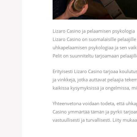
Lizaro Casino ja pelaamisen psykologia
Lizaro Casino on suomalaisille pelaajill
uhkapelaamisen psykologiaa ja sen vaiku
Pelit on suunniteltu tarjoamaan pelaajill
Erityisesti Lizaro Casino tarjoaa koulutu
ja vinkkejä, jotka auttavat pelaajia te
kaikissa kysymyksissä ja ongelmissa, m
Yhteenvetona voidaan todeta, että uhka
Casino ymmärtää tämän ja pyrkii tarjoam
vastuullisesti ja turvallisesti. Liity muk