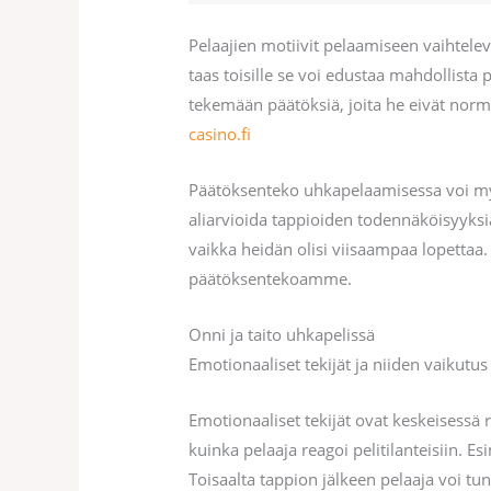
Pelaajien motiivit pelaamiseen vaihtelev
taas toisille se voi edustaa mahdollista
tekemään päätöksiä, joita he eivät nor
casino.fi
Päätöksenteko uhkapelaamisessa voi myös
aliarvioida tappioiden todennäköisyyksiä
vaikka heidän olisi viisaampaa lopetta
päätöksentekoamme.
Onni ja taito uhkapelissä
Emotionaaliset tekijät ja niiden vaikutus
Emotionaaliset tekijät ovat keskeisessä 
kuinka pelaaja reagoi pelitilanteisiin. E
Toisaalta tappion jälkeen pelaaja voi tunt