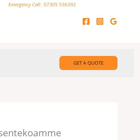
Emergency Call:
07305 536392
GET A QUOTE
öksentekoamme