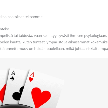
okkaa päätöksentekoamme
enteko
elistä tai taidosta, vaan se liittyy syvästi ihmisen psykologia
iden kautta, kuten tunteet, ympäristö ja aikaisemmat kokemukset
ttä onnettomuus on heidän puolellaan, mikä johtaa riskialttiimpa