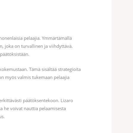
t monenlaisia pelaajia. Ymmärtämällä
joka on turvallinen ja viihdyttävä.
 päätöksistään.
likokemustaan. Tämä sisältää strategioita
u on myös valmis tukemaan pelaajia
rkittävästi päätöksentekoon. Lizaro
a he voivat nauttia pelaamisesta
us.