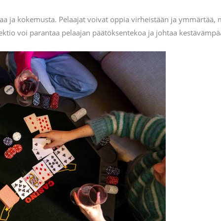
kaa ja kokemusta. Pelaajat voivat oppia virheistään ja ymmärtää, m
reflektio voi parantaa pelaajan päätöksentekoa ja johtaa kestävämp