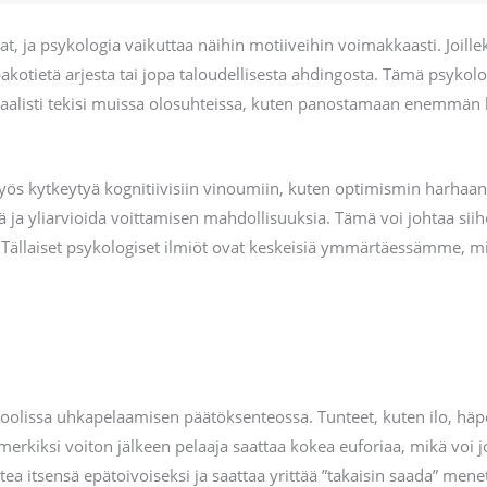
at, ja psykologia vaikuttaa näihin motiiveihin voimakkaasti. Joill
 pakotietä arjesta tai jopa taloudellisesta ahdingosta. Tämä psykol
maalisti tekisi muissa olosuhteissa, kuten panostamaan enemmän 
 kytkeytyä kognitiivisiin vinoumiin, kuten optimismin harhaan. 
 ja yliarvioida voittamisen mahdollisuuksia. Tämä voi johtaa siihe
a. Tällaiset psykologiset ilmiöt ovat keskeisiä ymmärtäessämme
roolissa uhkapelaamisen päätöksenteossa. Tunteet, kuten ilo, häpe
simerkiksi voiton jälkeen pelaaja saattaa kokea euforiaa, mikä voi j
ea itsensä epätoivoiseksi ja saattaa yrittää ”takaisin saada” menetet