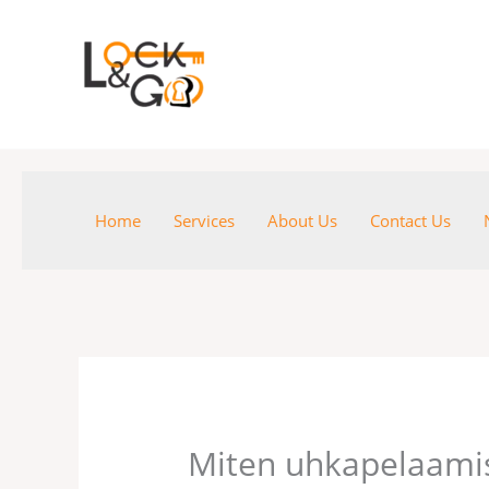
Skip
to
content
Home
Services
About Us
Contact Us
Miten uhkapelaami