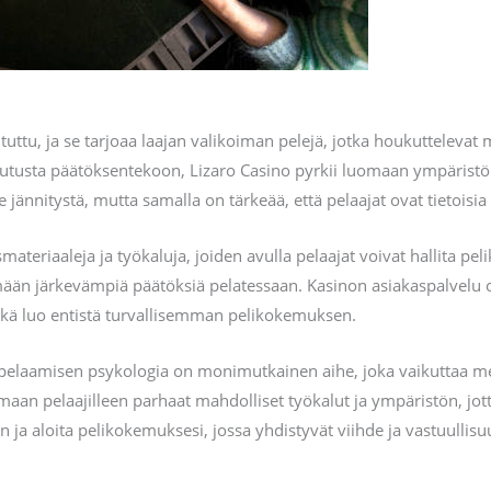
e tuttu, ja se tarjoaa laajan valikoiman pelejä, jotka houkutteleva
tusta päätöksentekoon, Lizaro Casino pyrkii luomaan ympäristön, 
e jännitystä, mutta samalla on tärkeää, että pelaajat ovat tietoisia
smateriaaleja ja työkaluja, joiden avulla pelaajat voivat hallita pe
kemään järkevämpiä päätöksiä pelatessaan. Kasinon asiakaspalvel
ikä luo entistä turvallisemman pelikokemuksen.
pelaamisen psykologia on monimutkainen aihe, joka vaikuttaa me
aan pelaajilleen parhaat mahdolliset työkalut ja ympäristön, jott
aan ja aloita pelikokemuksesi, jossa yhdistyvät viihde ja vastuullisu