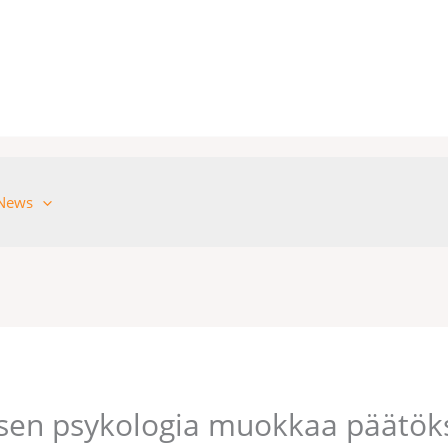
News
sen psykologia muokkaa päät