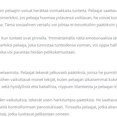
uihin pelaajiin voivat herättää voimakkaita tunteita. Pelaajat saatt
. Esimerkiksi, jos pelaaja huomaa ystävänsä voittavan, he voivat 
a. Tämä sosiaalinen vertailu voi johtaa ei-toivottuihin päätöksiin 
un tunteet ovat pinnalla. Ymmärtämällä näitä emotionaalisia tekij
merkiksi pelaaja, joka tunnistaa tunteidensa voiman, voi oppia ha
mikä voi parantaa heidän pelikokemustaan.
laamista. Pelaajat tekevät jatkuvasti päätöksiä, joissa he punnits
ja siihen vaikuttavat monet tekijät, kuten pelaajan aikaisemmat ko
 sekä hyödyllistä että haitallista, riippuen tilanteesta ja pelaajan 
den vaikutuksia, tekevät usein harkitumpia päätöksiä. He saattavat 
heitä kontrolloimaan panostuksiaan. Toisaalta pelaajat, jotka aliarv
istä, jotka luottavat pelkästään onneen.