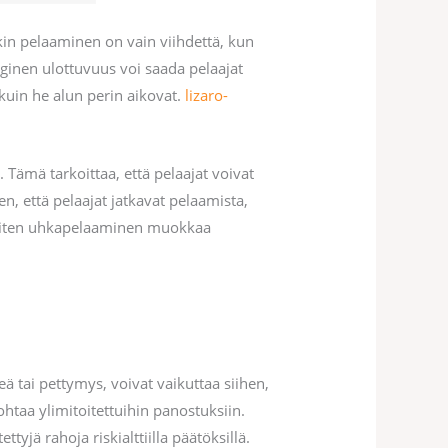
ekin pelaaminen on vain viihdettä, kun
oginen ulottuvuus voi saada pelaajat
kuin he alun perin aikovat.
lizaro-
Tämä tarkoittaa, että pelaajat voivat
n, että pelaajat jatkavat pelaamista,
, miten uhkapelaaminen muokkaa
ä tai pettymys, voivat vaikuttaa siihen,
ohtaa ylimitoitettuihin panostuksiin.
tyjä rahoja riskialttiilla päätöksillä.