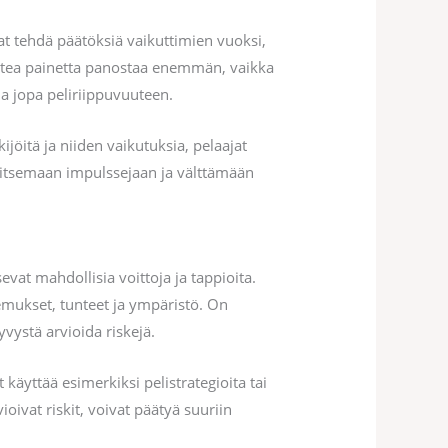
avat tehdä päätöksiä vaikuttimien vuoksi,
tuntea painetta panostaa enemmän, vaikka
ja jopa peliriippuvuuteen.
öitä ja niiden vaikutuksia, pelaajat
llitsemaan impulssejaan ja välttämään
evat mahdollisia voittoja ja tappioita.
kemukset, tunteet ja ympäristö. On
kyvystä arvioida riskejä.
käyttää esimerkiksi pelistrategioita tai
ioivat riskit, voivat päätyä suuriin