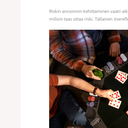
Riskin arvioinnin kehittäminen vaatii ai
milloin taas ottaa riski. Tällainen itse