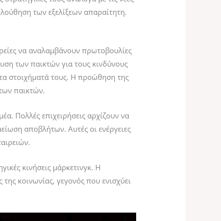
ολούθηση των εξελίξεων απαραίτητη.
αιρείες να αναλαμβάνουν πρωτοβουλίες
υση των παικτών για τους κινδύνους
στα στοιχήματά τους. Η προώθηση της
 των παικτών.
μέα. Πολλές επιχειρήσεις αρχίζουν να
μείωση αποβλήτων. Αυτές οι ενέργειες
ταιρειών.
ηγικές κινήσεις μάρκετινγκ. Η
 της κοινωνίας, γεγονός που ενισχύει