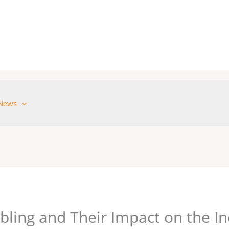
News
ling and Their Impact on the In