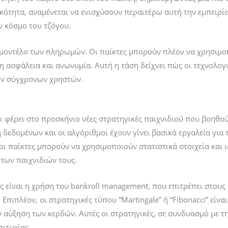
ικότητα, αναμένεται να ενισχύσουν περαιτέρω αυτή την εμπειρία
ν κόσμο του τζόγου.
ο μοντέλο των πληρωμών. Οι παίκτες μπορούν πλέον να χρησιμ
ασφάλεια και ανωνυμία. Αυτή η τάση δείχνει πώς οι τεχνολογι
των σύγχρονων χρηστών.
ι φέρει στο προσκήνιο νέες στρατηγικές παιχνιδιού που βοηθού
 δεδομένων και οι αλγόριθμοι έχουν γίνει βασικά εργαλεία για
οι παίκτες μπορούν να χρησιμοποιούν στατιστικά στοιχεία και 
 των παιχνιδιών τους.
ς είναι η χρήση του bankroll management, που επιτρέπει στους
Επιπλέον, οι στρατηγικές τύπου “Martingale” ή “Fibonacci” είν
αύξηση των κερδών. Αυτές οι στρατηγικές, σε συνδυασμό με τ
ιτυχίας.