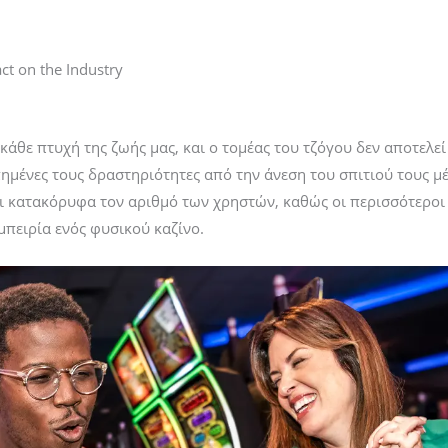
t on the Industry
άθε πτυχή της ζωής μας, και ο τομέας του τζόγου δεν αποτελεί 
μένες τους δραστηριότητες από την άνεση του σπιτιού τους μ
ει κατακόρυφα τον αριθμό των χρηστών, καθώς οι περισσότεροι 
μπειρία ενός φυσικού καζίνο.