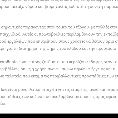
δραση μεταξύ νόμου και βιομηχανίας καθιστά τη συνεχή παρακ
ς σημαντικός παράγοντας στον τομέα του τζόγου, με πολλές ετ
παιχνιδιού. Αυτές οι πρωτοβουλίες περιλαμβάνουν την εκπαίδε
ορά εργαλείων που επιτρέπουν στους χρήστες να θέτουν όρια 
σιμη για τη διατήρηση της φήμης του κλάδου και την προστασία
υαισθησία είναι επίσης ζητήματα που κερδίζουν έδαφος στον το
περιβάλλον, όπως η χρήση ανανεώσιμων πηγών ενέργειας και η 
η πελατεία που εκτιμά τις περιβαλλοντικές προσπάθειες των ε
εν είναι μόνο θετικά στοιχεία για τις εταιρείες, αλλά και στρατ
 προσπάθειες των καζίνο που αναλαμβάνουν δράσεις προς όφελος
τών.