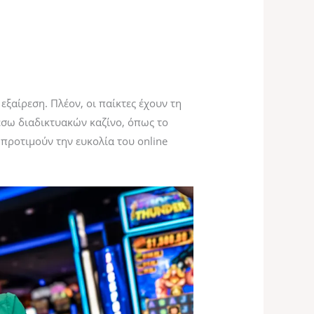
εξαίρεση. Πλέον, οι παίκτες έχουν τη
έσω διαδικτυακών καζίνο, όπως το
προτιμούν την ευκολία του online