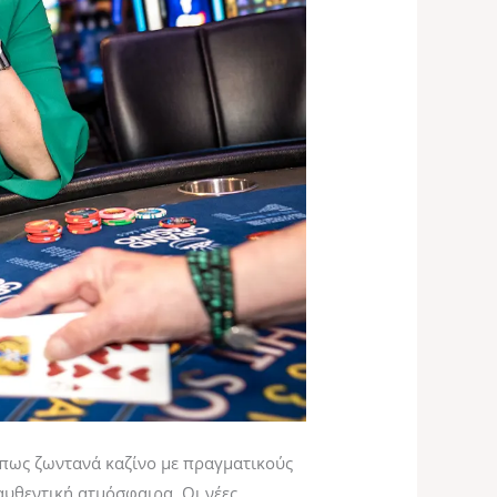
 όπως ζωντανά καζίνο με πραγματικούς
 αυθεντική ατμόσφαιρα. Οι νέες